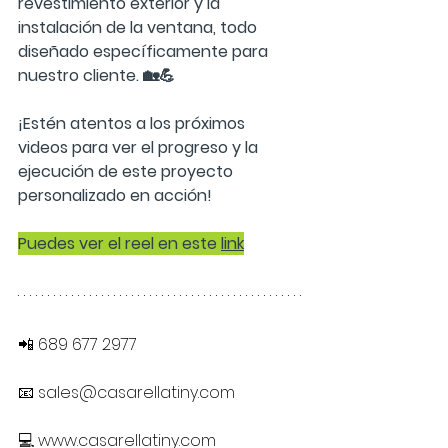
revestimiento exterior y la 
instalación de la ventana, todo 
diseñado específicamente para 
nuestro cliente. 🏡💪  
¡Estén atentos a los próximos 
videos para ver el progreso y la 
ejecución de este proyecto 
personalizado en acción!  
Puedes ver el reel en este 
link
📲 689 677 2977
📧 
sales@casarellatiny.com
💻 
www.casarellatiny.com