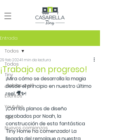
Entrada
Todos
29 feb 2024
1 min de lectura
Todos
¡Trabajo en progreso!
Tiny
¡Mira cómo se desarrolla la magia 
¿Sabías qué?
desde el principio en nuestro último 
reel 🎥✨!  
Eventos
Youtube
¡Con los planos de diseño 
aprobados por Noah, la 
Tips
construcción de esta fantástica 
Nuevos comienzos
Tiny Home ha comenzado! La 
llegada del remolque a nuestra 