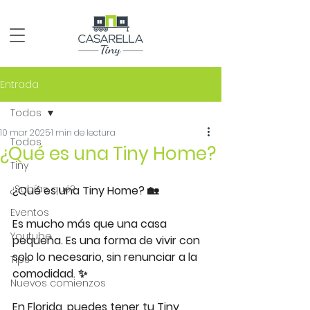
Entrada
Todos
10 mar 2025
1 min de lectura
Todos
¿Qué es una Tiny Home?
Tiny
¿Sabías qué?
¿Qué es una Tiny Home? 🏡  
Eventos
Es mucho más que una casa 
Youtube
pequeña. Es una forma de vivir con 
solo lo necesario, sin renunciar a la 
Tips
comodidad. ✨  
Nuevos comienzos
En Florida, puedes tener tu Tiny 