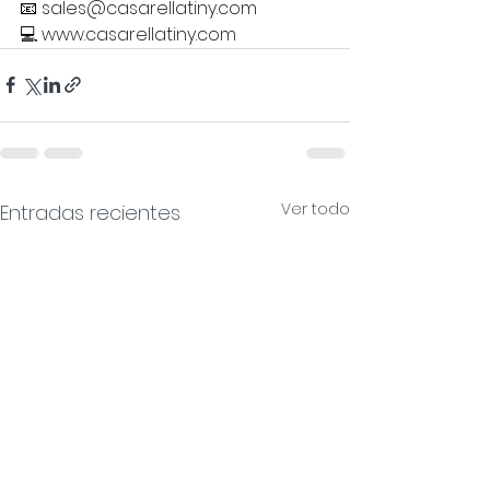
📧 
sales@casarellatiny.com
💻 
www.casarellatiny.com
Ver todo
Entradas recientes