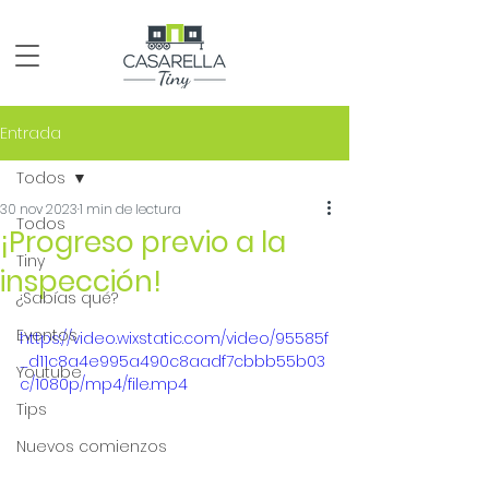
Entrada
Todos
30 nov 2023
1 min de lectura
Todos
¡Progreso previo a la
Tiny
inspección!
¿Sabías qué?
Eventos
https://video.wixstatic.com/video/95585f
_d11c8a4e995a490c8aadf7cbbb55b03
Youtube
c/1080p/mp4/file.mp4
Tips
Nuevos comienzos