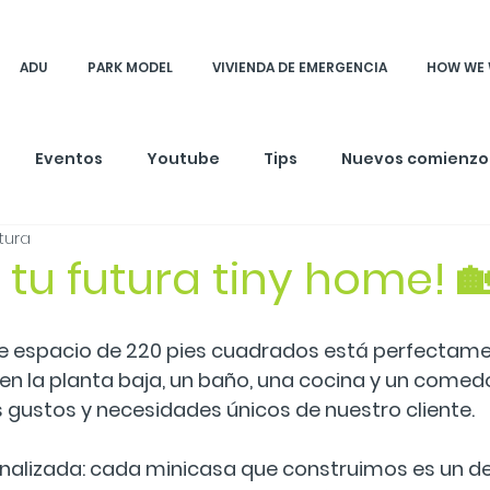
ADU
PARK MODEL
VIVIENDA DE EMERGENCIA
HOW WE
Eventos
Youtube
Tips
Nuevos comienzo
tura
 tu futura tiny home! 
e espacio de 220 pies cuadrados está perfectam
en la planta baja, un baño, una cocina y un comed
s gustos y necesidades únicos de nuestro cliente.
onalizada: cada minicasa que construimos es un de