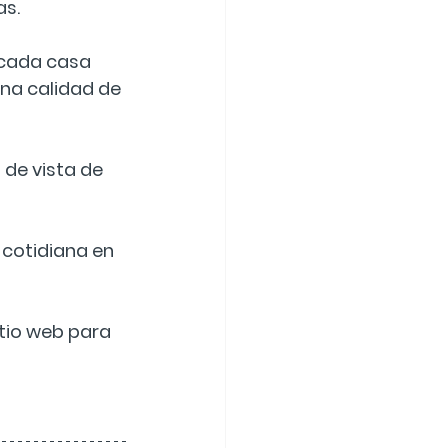
as.
 cada casa 
na calidad de 
 de vista de 
cotidiana en 
itio web para 