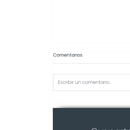
Comentarios
Escribir un comentario...
Alquilar o ser propietario
de su Tiny Home 🏡✨