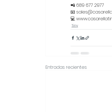
📲 689 677 2977
📧 
sales@casarella
💻 
www.casarellati
Tiny
Entradas recientes