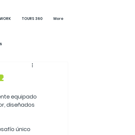
 WORK
TOURS 360
More
s

ente equipado 
or, diseñados 
safío único 