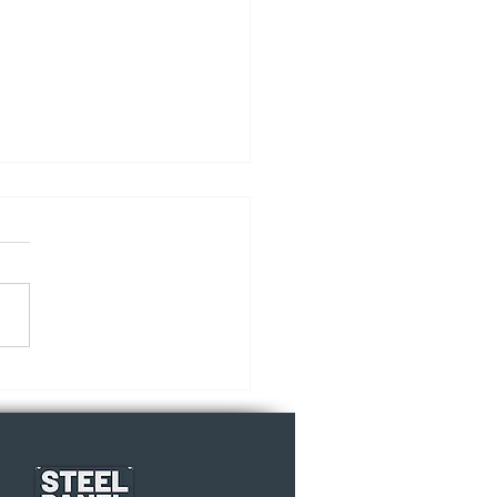
y Home un estilo de
!