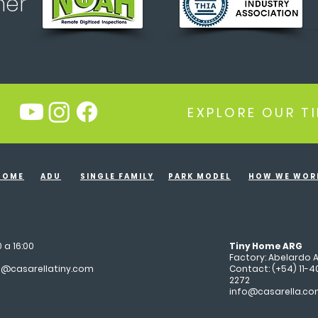
ner
EXPLORE OUR T
HOME
ADU
SINGLE FAMILY
PARK MODEL
HOW WE WOR
0 a 16:00
Tiny Home ARG
Factory: Abelardo A
es@casarellatiny.com
Contact: (+54) 11-4
2272
info@casarella.co