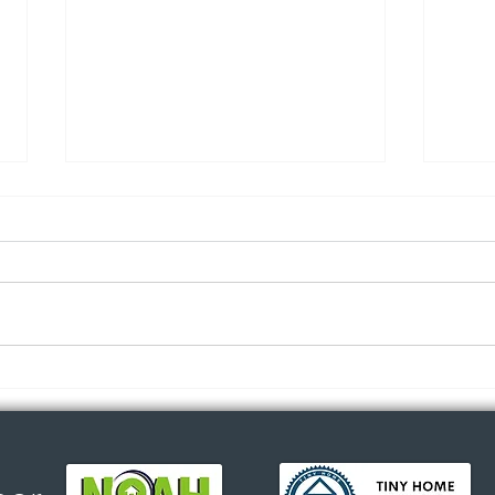
🌟¿Por qué Steel Frame
¡Tin
para tu Tiny Home? 🌟
vida