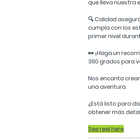
que lleva nuestra 
🔍 Calidad asegur
cumpla con los est
primer nivel duran
👀 ¡Haga un recorri
360 ​​grados para 
Nos encanta crear
una aventura.
¿Está listo para d
obtener más detal
See reel here